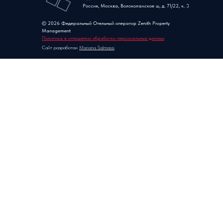
Россия, Москва, Волоколамское ш, д. 71/22, к. 3
© 2026 Федеральный Отельный оператор Zenith Property
Management
Политика в отношении обработки персональных данных
Сайт разработан
Mariana Salmassi