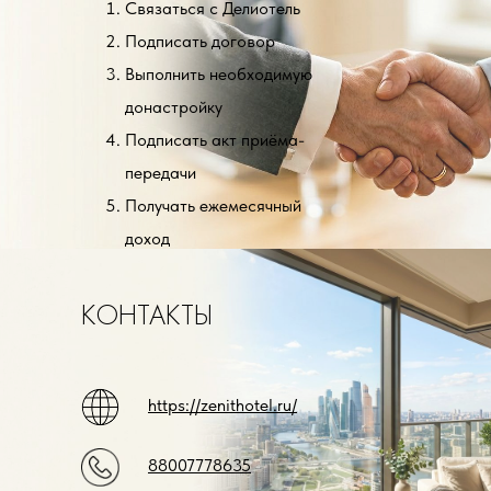
Связаться с Делиотель
Подписать договор
Выполнить необходимую
донастройку
Подписать акт приёма-
передачи
Получать ежемесячный
доход
КОНТАКТЫ
https://zenithotel.ru/
88007778635